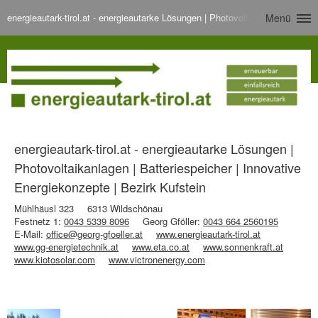
energieautark-tirol.at - energieautarke Lösungen | Photovoltaikanlagen | Bat
Menü
energieautark-tirol.at - energieautarke Lösungen |
Photovoltaikanlagen | Batteriespeicher | Innovative
Energiekonzepte | Bezirk Kufstein
Mühlhäusl 323
6313 Wildschönau
Festnetz 1:
0043 5339 8096
Georg Gföller:
0043 664 2560195
E-Mail:
office@georg-gfoeller.at
www.energieautark-tirol.at
www.gg-energietechnik.at
www.eta.co.at
www.sonnenkraft.at
www.kiotosolar.com
www.victronenergy.com