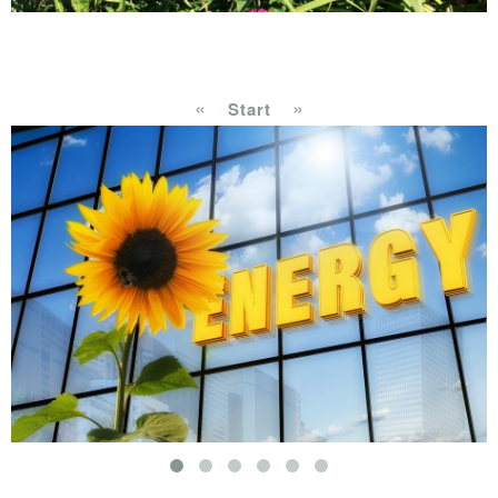
«
»
Start